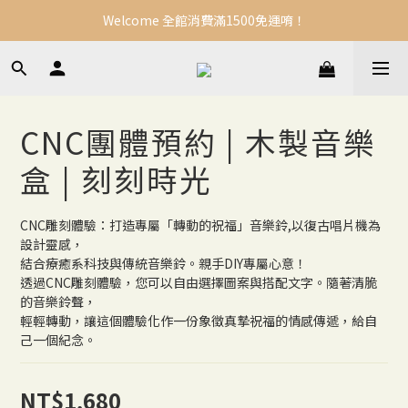
Welcome 全館消費滿1500免運唷！
CNC團體預約 | 木製音樂
盒 | 刻刻時光
CNC雕刻體驗：打造專屬「轉動的祝福」音樂鈴,以復古唱片機為
設計靈感，
結合療癒系科技與傳統音樂鈴。親手DIY專屬心意！
透過CNC雕刻體驗，您可以自由選擇圖案與搭配文字。隨著清脆
的音樂鈴聲，
輕輕轉動，讓這個體驗化作一份象徵真摯祝福的情感傳遞，給自
己一個紀念。
NT$1,680