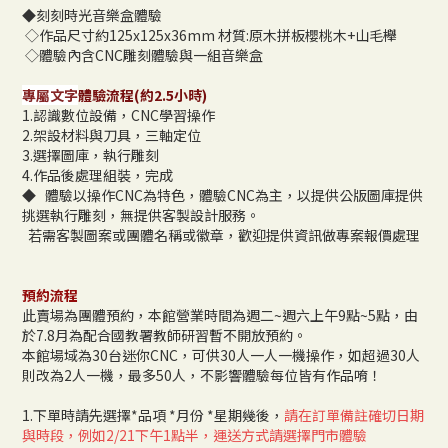
◆刻刻時光音樂盒體驗
◇作品尺寸約125x125x36mm 材質:原木拼板櫻桃木+山毛櫸
◇體驗內含CNC雕刻體驗與一組音樂盒
專屬文字
體驗流程(約2.5小時)
1.認識數位設備，CNC學習操作
2.架設材料與刀具，三軸定位
3.選擇圖庫，執行雕刻
4.作品後處理組裝，完成
◆
體驗以操作CNC為特色，體驗CNC為主，以提供公版圖庫提供
挑選執行雕刻，無提供客製設計服務。
若需客製圖案或團體名稱或徽章，歡迎提供資訊做專案報價處理
預約流程
此賣場為團體預約，本館營業時間為週二~週六上午9點~5點，由
於7.8月為配合國教署教師研習暫不開放預約。
本館場域為30台迷你CNC，可供30人一人一機操作，如超過30人
則改為2人一機，最多50人，不影響體驗每位皆有作品唷！
1.下單時請先選擇*品項 *月份 *星期幾後，
請在訂單備註確切日期
與時段，例如2/21下午1點半，運送方式請選擇門市體驗