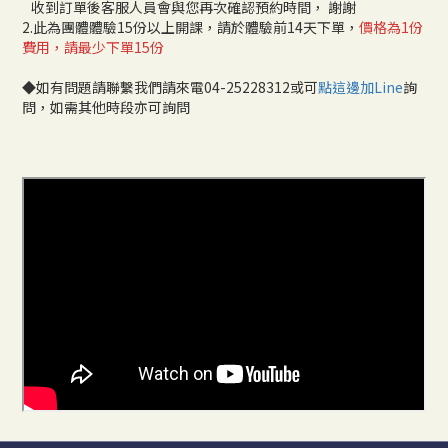
收到訂單後客服人員會與您再次確認預約時間， 謝謝
2.此為團體體驗15份以上開課，請於體驗前14天下單，
價格為1份
費用，請最少下單15份
◆如有問題請聯繫我們請來電04-25228312或可
點這邊加Line
詢
問，如需其他時段亦可詢問