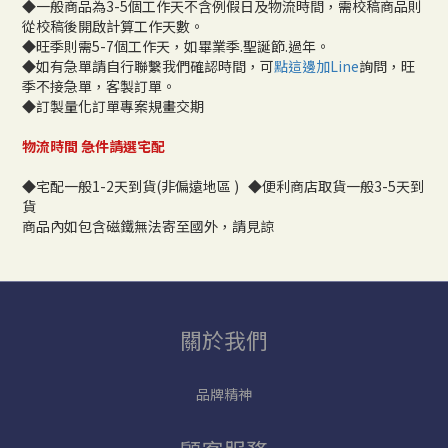
◆一般商品為3-5個工作天不含例假日及物流時間，需校稿商品則
從校稿後開啟計算工作天數。
◆旺季則需5-7個工作天，如畢業季.聖誕節.過年。
◆如有急單請自行聯繫我們確認時間，可
點這邊加Line
詢問，旺
季不接急單，客製訂單。
◆訂製量化訂單專案規畫交期
物流時間 急件請選宅配
◆宅配一般1-2天到貨(非偏遠地區 ) ◆便利商店取貨一般3-5天到
貨
商品內如包含磁鐵無法寄至國外，請見諒
關於我們
品牌精神