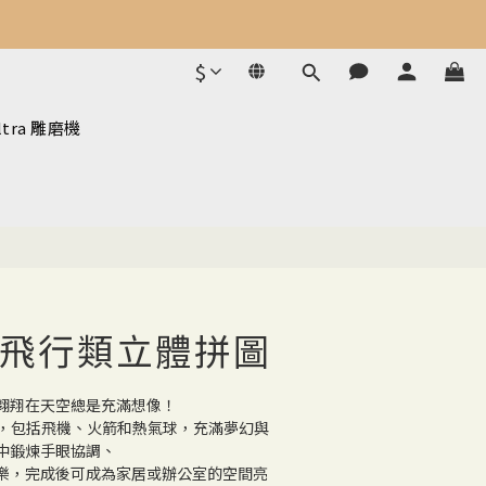
$
ltra 雕磨機
飛行類立體拼圖
翱翔在天空總是充滿想像！
圖，包括飛機、火箭和熱氣球，充滿夢幻與
中鍛煉手眼協調、
樂，完成後可成為家居或辦公室的空間亮