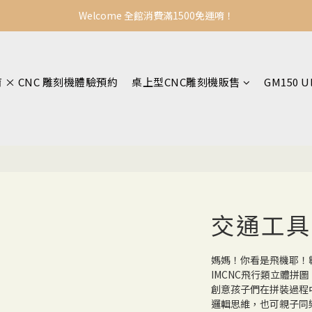
Welcome 全館消費滿1500免運唷！
育 × CNC 雕刻機體驗預約
桌上型CNC雕刻機販售
GM150 U
交通工具
媽媽！你看是飛機耶！
IMCNC飛行類立體拼
創意孩子們在拼裝過程
邏輯思維，也可親子同