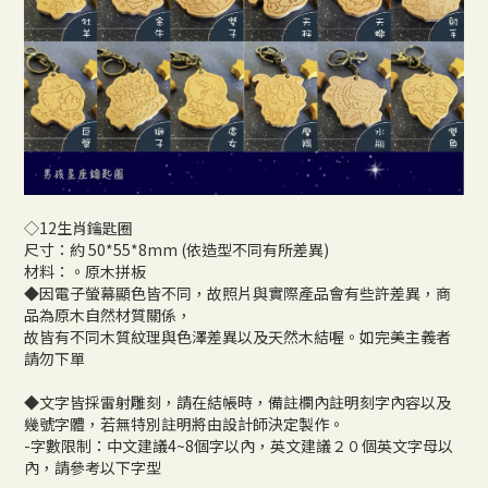
◇12生肖鑰匙圈
尺寸：約 50*55*8mm (依造型不同有所差異)
材料：。原木拼板
◆因電子螢幕顯色皆不同，故照片與實際產品會有些許差異，商
品為原木自然材質關係，
故皆有不同木質紋理與色澤差異以及天然木結喔。如完美主義者
請勿下單
◆文字皆採雷射雕刻，請在結帳時，備註欄內註明刻字內容以及
幾號字體，若無特別註明將由設計師決定製作。
-字數限制：中文建議4~8個字以內，英文建議２０個英文字母以
內，請參考以下字型