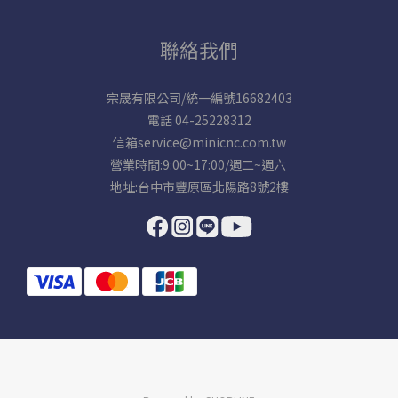
聯絡我們
宗晟有限公司/統一編號16682403
電話 04-25228312
信箱service@minicnc.com.tw
營業時間:9:00~17:00/週二~週六
地址:台中市豐原區北陽路8號2樓