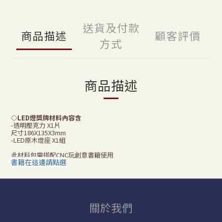
送貨及付款
商品描述
顧客評價
方式
商品描述
◇
LED燈獎牌材料內容含
-透明壓克力 X1片
尺寸186X135X3mm
-LED原木燈座 X1組
此材料包需搭配CNC玩創意書籍使用
書籍在這邊請點選
關於我們