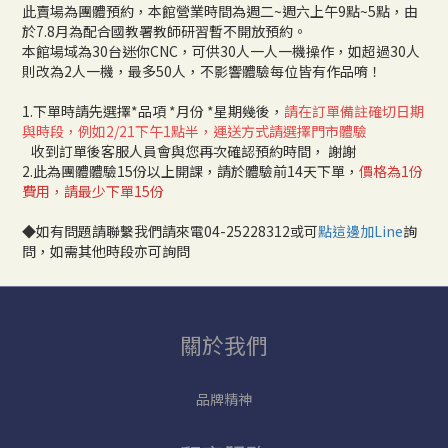
此賣場為團體預約，本館營業時間為週二~週六上午9點~5點，由
於7.8月為配合國教署教師研習暫不開放預約。
本館場域為30台迷你CNC，可供30人一人一機操作，如超過30人
則改為2人一機，最多50人，不影響體驗每位皆有作品唷！
1.下單時請先選擇*品項 *月份 *星期幾後，
請在訂單備註確切日期
與時段，例如2/21下午1點半，運送方式請選擇門市體驗
收到訂單後客服人員會與您再次確認預約時間， 謝謝
2.此為團體體驗15份以上開課，請於體驗前14天下單，
價格為1份
費用，請最少下單15份
◆如有問題請聯繫我們請來電04-25228312或可
點這邊加Line
詢
問，如需其他時段亦可詢問
關於我們
品牌精神