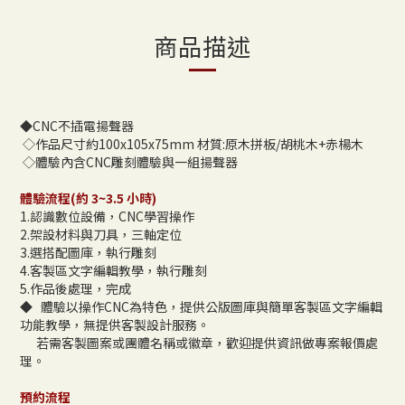
商品描述
◆CNC不插電揚聲器
◇作品尺寸約100x105x75mm 材質:原木拼板/胡桃木+赤楊木
◇體驗內含CNC雕刻體驗與一組揚聲器
體驗流程(約 3~3.5 小時)
1.認識數位設備，CNC學習操作
2.架設材料與刀具，三軸定位
3.選搭配圖庫，執行雕刻
4.客製區文字編輯教學，執行雕刻
5.作品後處理，完成
◆
體驗以操作CNC為特色，提供公版圖庫與簡單客製區文字編輯
功能教學，無提供客製設計服務。
若需客製圖案或團體名稱或徽章，歡迎提供資訊做專案報價處
理。
預約流程