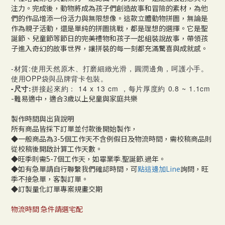
注力。完成後，動物將成為孩子們創造故事和冒險的素材，為他
們的作品增添一份活力與無限想像。這款立體動物拼圖，無論是
作為親子活動，還是單純的拼圖挑戰，都是理想的選擇。它是聖
誕節、兒童節等節日的完美禮物和孩子一起組裝說故事，帶領孩
子進入奇幻的故事世界，讓拼裝的每一刻都充滿驚喜與成就感。
-材質:使用天然原木、打磨細緻光滑，圓潤邊角，呵護小手。
使用OPP袋與品牌背卡包裝。
-尺寸:
拼接起來約： 14 x 13 cm ，每片厚度約 0.8 ~ 1.1cm
-難易適中，適合3歲以上兒童與家庭共樂
製作時間與出貨說明
所有商品皆採下訂單並付款後開始製作，
◆一般商品為3-5個工作天不含例假日及物流時間，需校稿商品則
從校稿後開啟計算工作天數。
◆旺季則需5-7個工作天，如畢業季.聖誕節.過年。
◆如有急單請自行聯繫我們確認時間，可
點這邊加Line
詢問，旺
季不接急單，客製訂單。
◆訂製量化訂單專案規畫交期
物流時間 急件請選宅配