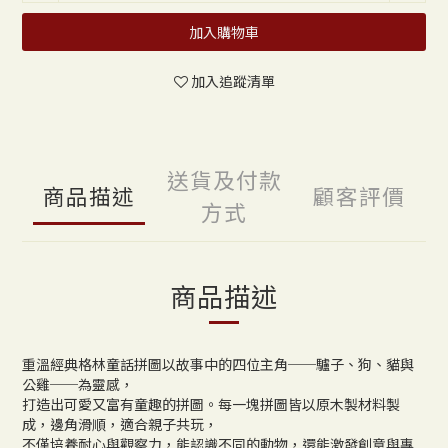
加入購物車
加入追蹤清單
送貨及付款
商品描述
顧客評價
方式
商品描述
重溫經典格林童話拼圖以故事中的四位主角──驢子、狗、貓與
公雞──為靈感，
打造出可愛又富有童趣的拼圖。每一塊拼圖皆以原木製材料製
成，邊角滑順，適合親子共玩，
不僅培養耐心與觀察力，能認識不同的動物，還能激發創意與專