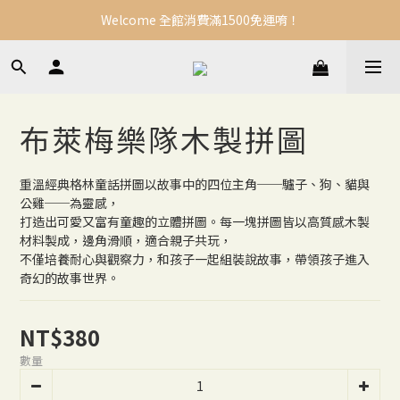
Welcome 全館消費滿1500免運唷！
布萊梅樂隊木製拼圖
重溫經典格林童話拼圖以故事中的四位主角──驢子、狗、貓與
公雞──為靈感，
打造出可愛又富有童趣的立體拼圖。每一塊拼圖皆以高質感木製
材料製成，邊角滑順，適合親子共玩，
不僅培養耐心與觀察力，和孩子一起組裝說故事，帶領孩子進入
奇幻的故事世界。
NT$380
數量