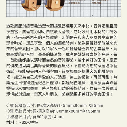
這款麋鹿與錄音機造型木頭揚聲器選用天然木材，音質溫暖且層
次豐富，無需電力即可自然放大音效。它巧妙利用木材的共鳴效
應，帶來前所未有的音樂體驗，無論是在和家人朋友共享幸福的
聚會時光，還是享受一個人的獨處時刻，這款揚聲器都能帶來完
美的音樂氛圍。您可以和家人一起聆聽爸爸喜愛的古典音樂，媽
媽最愛的輕音樂，哥哥的搖滾樂，或者是妹妹最喜歡的兒歌，每
一首歌曲都能以清晰而自然的音質響起，帶來美好的回憶。麋鹿
的俏皮造型與古典錄音機的懷舊風格，不僅能為您的家居增添藝
術感，還能完美融入各種空間。這款揚聲器提供客製化雕刻選
項，讓您為自己或摯愛的人打造獨一無二的禮物，可鹽可甜！無
論是生日禮物還是紀念日禮物，都是絕佳選擇。選擇麋鹿與錄音
機造型木頭揚聲器，將音樂與自然的美好結合，為每一次聆聽增
添情感與溫度，與家人和朋友一起創造更多美好的聚會回憶！
◇
收音機款尺寸:長x寬X高約145mmx80mm X85mm
◇
馴鹿款尺寸:長x寬X高約100mmx80mmX135mm
手機槽尺寸約:寬80*厚度14mm
材料：。原木拼板