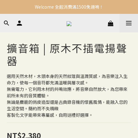
Welcome 全館消費滿1500免運唷！
擴音箱 | 原木不插電揚聲
器
選用天然木材，木頭本身的天然紋理與溫潤質感，為音樂注入生
命力，使每一個音符都充滿溫暖與層次感。
無需電力，它利用木材的共鳴效應，將音樂自然放大，為您帶來
前所未有的音質體驗。
無論是麋鹿的俏皮造型還是古典錄音機的懷舊風情，能融入您的
生活空間。簡約而不失精緻
客製化文字能帶來專屬感，自用送禮好選擇。
NT$2,380