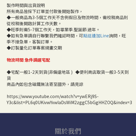
製作時間與出貨說明
所有商品皆採下訂單並付款後開始製作，
◆一般商品為3-5個工作天不含例假日及物流時間，需校稿商品則
從校稿後開啟計算工作天數。
◆旺季則需5-7個工作天，如畢業季.聖誕節.過年。
◆如有急單請自行聯繫我們確認時間，可
點這邊加Line
詢問，旺
季不接急單，客製訂單。
◆訂製量化訂單專案規畫交期
物流時間 急件請選宅配
◆宅配一般1-2天到貨(非偏遠地區 ) ◆便利商店取貨一般3-5天到
貨
商品內如包含磁鐵無法寄至國外，請見諒
https://www.youtube.com/watch?v=ywERj9S-
Y3c&list=PL6q0UKivwYxwIaDsWiM2zggC5bGgHHZOQ&index=3
關於我們