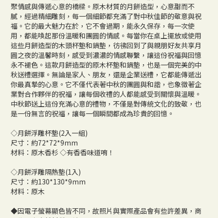
聚情感與傳遞心意的橋樑。原木材質的月餅造型，心意甜而不
膩，經過精細雕刻，每一個細節都充滿了對中秋佳節的敬意與祝
福。它的最大魅力在於，它不會過期，能永久保存，每一次使
用，都能喚起那份溫暖和團圓的情感。每當你在桌上擺放或使用
這些月餅造型的木頭杯墊和鍋墊，彷彿回到了與親朋好友共享月
圓之夜的溫馨時刻，感受到濃濃的情感聯繫，讓這份祝福與回憶
永不褪色。這款月餅造型的原木杯墊和鍋墊，也是一個完美的中
秋送禮選擇。無論是家人、朋友，還是企業送禮，它都能傳遞出
你最真摯的心意。它不僅代表著中秋的團圓與和諧，也象徵著企
業對合作夥伴的祝福，讓每個收禮的人都能感受到關懷與溫暖。
中秋節送上這份充滿心意的禮物，不僅是對傳統文化的致敬，也
是一份無言的祝福，讓每一個瞬間都成為珍貴的回憶。
◇月餅浮雕杯墊(2入一組)
尺寸：約72*72*9mm
材料：原木香杉 ◇有香香味道唷！
◇月餅浮雕隔熱墊(1入)
尺寸：約130*130*9mm
材料：原木
◆因電子螢幕顯色皆不同，故照片與實際產品會有些許差異，商