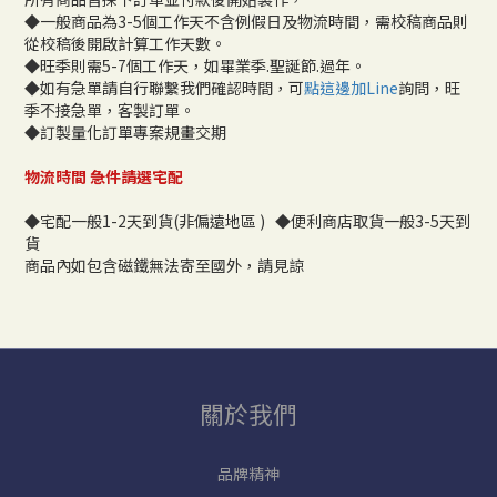
◆一般商品為3-5個工作天不含例假日及物流時間，需校稿商品則
從校稿後開啟計算工作天數。
◆旺季則需5-7個工作天，如畢業季.聖誕節.過年。
◆如有急單請自行聯繫我們確認時間，可
點這邊加Line
詢問，旺
季不接急單，客製訂單。
◆訂製量化訂單專案規畫交期
物流時間 急件請選宅配
◆宅配一般1-2天到貨(非偏遠地區 ) ◆便利商店取貨一般3-5天到
貨
商品內如包含磁鐵無法寄至國外，請見諒
關於我們
品牌精神