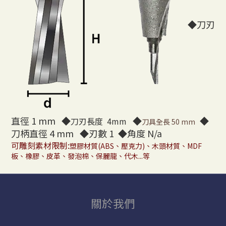
◆刀刃
直徑 1 mm ◆
◆
◆
刀刃長度 4mm
刀具全長 50 mm
刀柄直徑 4 mm
◆
刃數 1
◆
角度 N/a
可雕刻素材限制:
塑膠材質(ABS、壓克力)、木頭材質、MDF
板、橡膠、皮革、發泡棉、保麗龍、代木...等
關於我們