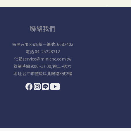
聯絡我們
宗晟有限公司/統一編號16682403
電話 04-25228312
信箱service@minicnc.com.tw
營業時間:9:00~17:00/週二~週六
地址:台中市豐原區北陽路8號2樓