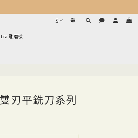
$
ltra 雕磨機
雙刃平銑刀系列