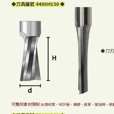
◆
刀具編號
4400H150
◆
◆刀刃
可雕刻素材限制:
木頭材質、MDF板、橡膠、皮革、
發泡棉、保麗