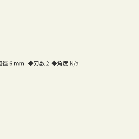
徑 6 mm
◆
刃數 2
◆
角度 N/a