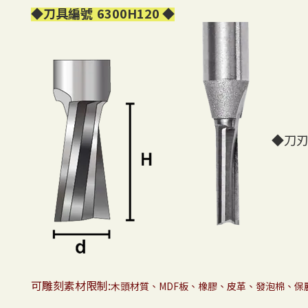
◆
刀具編號
6300H120
◆
◆刀刃
可雕刻素材限制:
木頭材質、MDF板、橡膠、皮革、
發泡棉、保麗