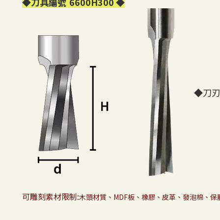
◆
刀具編號
6600H300
◆
◆刀刃
可雕刻素材限制:
木頭材質、MDF板、橡膠、皮革、
發泡棉、保麗