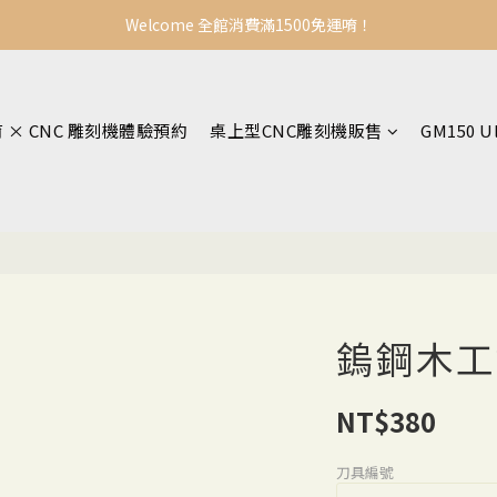
Welcome 全館消費滿1500免運唷！
育 × CNC 雕刻機體驗預約
桌上型CNC雕刻機販售
GM150 U
鎢鋼木工
NT$380
刀具編號