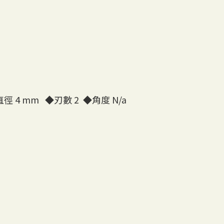
徑 4 mm
◆
刃數 2
◆
角度 N/a