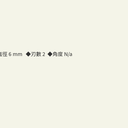
徑 6 mm
◆
刃數 2
◆
角度 N/a