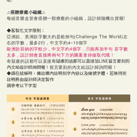
♫搭贈療癒小磁鐵♫
每組音樂盒皆會搭贈一顆療癒的小磁鐵，設計師隨機出貨喔!
◆客製化文字限制：
亞洲款、美洲款字數大約是範例句(Challenge The World)左
右的字數，最多2行，中文字約4~10個字
歐
洲款容納的字較少，中文字約4個字，只能再加半句 若字數
太多，設計師會直接將例句下方的圖案拿掉做取代哦！
有疑慮的話都可以直接
有疑慮的話都可以直接加LINE留言要刻的
內文給設計師詢問喔！
留言要刻的內文給設計師詢問喔！
◆請在結帳時，備註欄內註明刻字內容以及幾號字體，若無特別
註明將由設計師決定製作
請參考以下字型