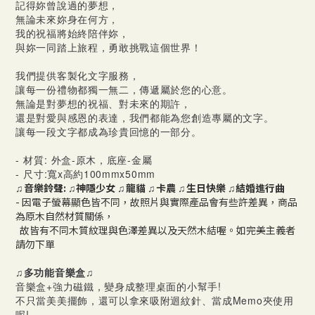
記得妳曾說過的夢想，
無論未來妳身在何方，
我的祝福將始終陪伴妳，
與妳一同踏上旅程，勇敢挑戰這個世界！
我們提供客製化文字服務，
讓每一份禮物都獨一無二，傳遞屬於您的心意。
無論是對夢想的祝福、對未來的期許，
還是對愛與感恩的表達，我們都能為您創造專屬的文字。
讓每一段文字都成為珍貴回憶的一部分。
- 材質: 外盒-原木，底座-金屬
- 尺寸:寬x高約100mmx50mm
♫
音樂鈴聲:
♫
神隱少女
♫
龍貓
♫
卡農
♫
生日快樂
♫
結婚進行曲
- 因電子螢幕顯色皆不同，故照片與實際產品會有些許差異，商品
為原木自然材質關係，
故皆有不同木質紋理與色澤差異以及天然木結喔。如完美主義者
請勿下單
♫多功能音樂盒♫
音樂盒+強力磁鐵，變身成整理桌面的小幫手!
不只當美美擺飾，還可以拿來吸附迴紋針、當成Memo夾使用
呢!