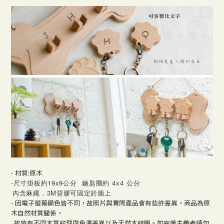
- 材質:原木
-尺寸掛板約19x9公分
鑰匙圈約 4x4 公分
內含麻繩，3M背膠可固定於牆上
- 因電子螢幕顯色皆不同，故照片與實際產品會有些許差異，商品為原
木自然材質關係，
故皆有不同木質紋理與色澤差異以及天然木結喔。如完美主義者請勿