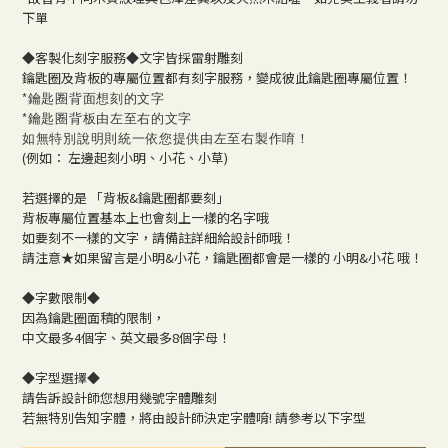
下單
◆客製化刻字服務◆文字皆採雷射雕刻
鑰匙圈及背板的專屬位置都有刻字服務，變成彼此鑰匙圈專屬位置！
*鑰匙圈背面想刻的文字
*鑰匙圈背板由左至右的文字
如無特別說明則統一依您提供由左至右製作唷！
(例如： 左邊起刻小明、小花、小草)
若選擇的是 「背板&鑰匙圈都要刻」
背板專屬位置基本上也會刻上一樣的名字哦
如要刻不一樣的文字，請備註詳細給設計師哦！
請注意★
如果留言是小明&小花，鑰匙圈都會是一樣的 小明&小花 哦！
◆
字數限制
◆
因為鑰匙圈面積的限制，
中文最多4個字、英文最多8個字母！
◆
字型選擇
◆
請告訴設計師您想用幾號字體雕刻
若無特別告知字體，將由設計師決定字體唷! 請參考以下字型