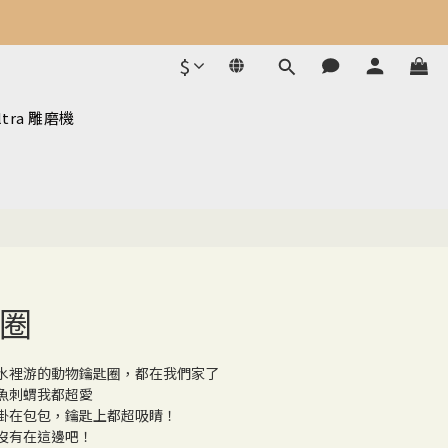
$
ltra 雕磨機
圈
水裡游的動物鑰匙圈，都在我們家了
魚刺蝟我都超愛
掛在包包，鑰匙上都超吸睛！
沒有在這邊吧！