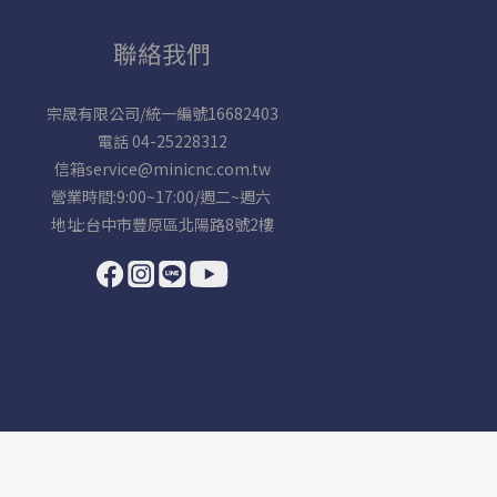
聯絡我們
宗晟有限公司/統一編號16682403
電話 04-25228312
信箱service@minicnc.com.tw
營業時間:9:00~17:00/週二~週六
地址:台中市豐原區北陽路8號2樓