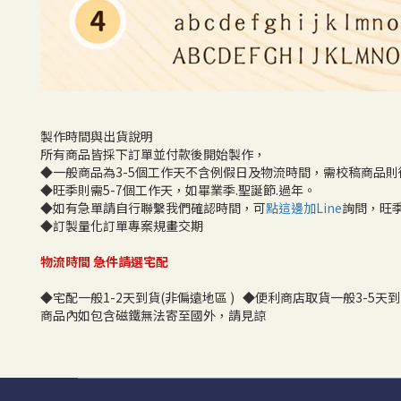
製作時間與出貨說明
所有商品皆採下訂單並付款後開始製作，
◆一般商品為3-5個工作天不含例假日及物流時間，需校稿商品
◆旺季則需5-7個工作天，如畢業季.聖誕節.過年。
◆如有急單請自行聯繫我們確認時間，可
點這邊加Line
詢問，旺
◆訂製量化訂單專案規畫交期
物流時間 急件請選宅配
◆宅配一般1-2天到貨(非偏遠地區 ) ◆便利商店取貨一般3-5天
商品內如包含磁鐵無法寄至國外，請見諒