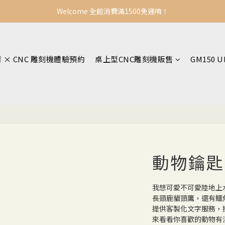
Welcome 全館消費滿1500免運唷！
育 × CNC 雕刻機體驗預約
桌上型CNC雕刻機販售
GM150 U
動物鑰匙
我想可愛不可愛陸地上
長頸鹿貓頭鷹，還有鱷
提供客製化文字服務，
來看看你喜歡的動物有