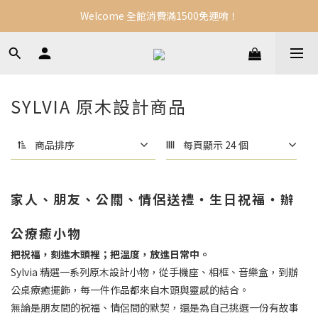
Welcome 全館消費滿1500免運唷！
SYLVIA 原木設計商品
商品排序
每頁顯示 24 個
家人、朋友、公關、情侶送禮・生日祝福・辦
公療癒小物
把祝福，刻進木頭裡；把溫度，放進日常中。
Sylvia 精選一系列原木設計小物，從手機座、相框、音樂盒，到辦
公桌療癒擺飾，每一件作品都來自木頭與靈感的結合。
無論是朋友間的祝福、情侶間的默契，還是為自己挑選一份有故事